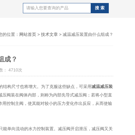
您的位置：
网站首页
>
技术文章
> 减温减压装置由什么组成？
组成？
： 4710次
的结构尺寸也将增大。为了克服这些缺点，可采用
减温减压装
减压阀装在阀体内部，则称为内部先导式减压阀；若将小型直
作用控制主阀，使其能对较小的压力变化作出反应，从而使输
只能单向流动的水力控制装置。减压阀开启泄压，减压阀又关