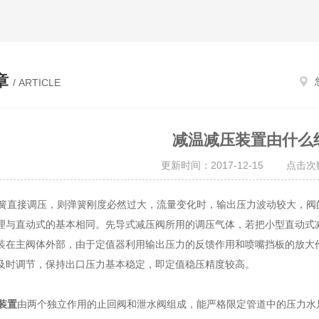
章
/ ARTICLE
减温减压装置由什么
更新时间：2017-12-15 点击次数
直接调压，则弹簧刚度必然过大，流量变化时，输出压力波动较大，阀
理与直动式的基本相同。先导式减压阀所用的调压气体，若把小型直动式
装在主阀体外部，由于定值器利用输出压力的反馈作用和喷嘴挡板的放大
及时调节，保持出口压力基本稳定，即定值稳压精度较高。
装置
由两个独立作用的止回阀和泄水阀组成，能严格限定管道中的压力水