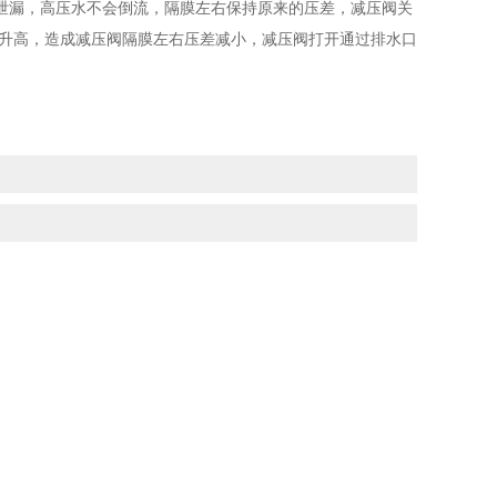
泄漏，高压水不会倒流，隔膜左右保持原来的压差，减压阀关
力升高，造成减压阀隔膜左右压差减小，减压阀打开通过排水口