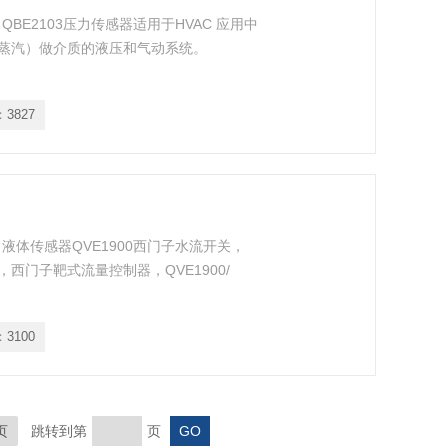
 QBE2103压力传感器适用于HVAC 应用中
蒸汽）做介质的液压和气动系统。
：
3827
液体传感器QVE1900西门子水流开关，
器，西门子靶式流量控制器，QVE1900/
：
3100
页
跳转到第
页