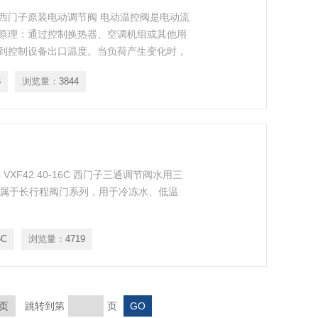
16西门子原装电动调节阀 电动温控阀是电动流
原理：通过控制换热器、空调机组或其他用
到控制设备出口温度。当负荷产生变化时，
动造成的影响，使温度恢复至设定值。
6
浏览量：
3844
 VXF42.40-16C 西门子三通调节阀水用三
m- 属于长行程阀门系列，用于冷冻水、低温
5C
浏览量：
4719
页
跳转到第
页