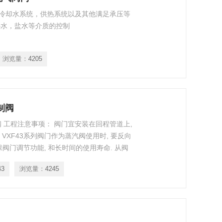
冷却水系统，供热系统以及其他满足承压等
热水，盐水等介质的控制
浏览量：
4205
制阀
节阀 工程注意事项： 阀门宜安装在回程管道上,
. VXF43系列阀门作为蒸汽阀使用时, 要反向
阀门调节功能, 和长时间的使用寿命. 从阀
质温度与压力关系限制阀门前后的压差就能避免
43
浏览量：
4245