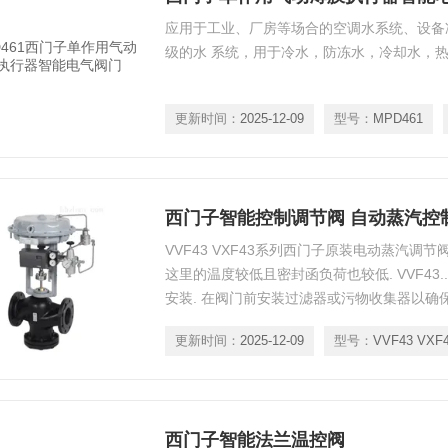
应用于工业、厂房等场合的空调水系统、设备
级的水 系统，用于冷水，防冻水，冷却水，
更新时间：
2025-12-09
型号：
MPD461
西门子智能控制调节阀 自动蒸汽控
VVF43 VXF43系列西门子原装电动蒸汽调
这里的温度较低且密封函负荷也较低. VVF43.
安装. 在阀门前安装过滤器或污物收集器以确保
门和管道中处除污物, 焊渣, 等等. 根据介
更新时间：
2025-12-09
型号：
VVF43 VXF
气蚀. 只有在阀门和执行器正确组装完
西门子智能法兰温控阀