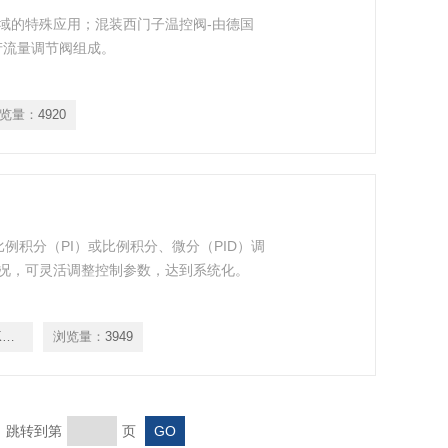
域的特殊应用；混装西门子温控阀-由德国
产流量调节阀组成。
览量：
4920
有比例积分（PI）或比例积分、微分（PID）调
况，可灵活调整控制参数，达到系统化。
VF53.50+SKD62
浏览量：
3949
页 跳转到第
页