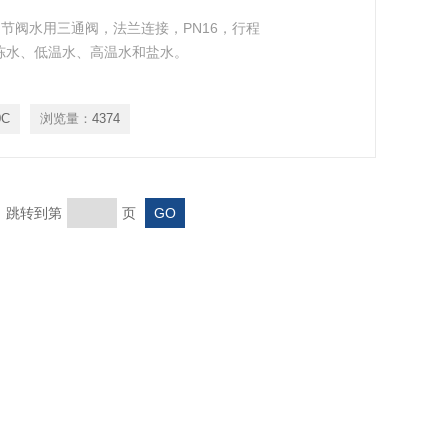
三通调节阀水用三通阀，法兰连接，PN16，行程
于冷冻水、低温水、高温水和盐水。
0C
浏览量：
4374
页 跳转到第
页