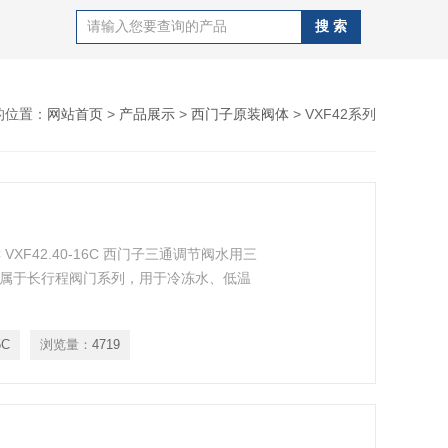
的位置：
网站首页
>
产品展示
>
西门子原装阀体
> VXF42系列
 VXF42.40-16C 西门子三通调节阀水用三
m- 属于长行程阀门系列，用于冷冻水、低温
5C
浏览量：
4719