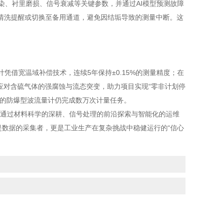
染、衬里磨损、信号衰减等关键参数，并通过AI模型预测故障
清洗提醒或切换至备用通道，避免因结垢导致的测量中断。这
凭借宽温域补偿技术，连续5年保持±0.15%的测量精度；在
功应对含硫气体的强腐蚀与流态突变，助力项目实现“零非计划停
化的防爆型波流量计仍完成数万次计量任务。
计通过材料科学的深耕、信号处理的前沿探索与智能化的运维
是数据的采集者，更是工业生产在复杂挑战中稳健运行的“信心