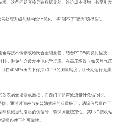
结垢。这些问题直接导致数据偏差、维护成本激增，甚至引发
号处理升级与结构设计优化，将“测不了”变为“稳得住”。
焊接不锈钢或哈氏合金测量管，结合PTFE/陶瓷衬里技
材料，避免与介质发生电化学反应。在高压场景（如天然气压
可在40MPa压力下保持±0.2%的测量精度，且长期运行无泄
仪表易受堵塞或磨损，而西门子超声波流量计凭借“外夹
悬浮物，通过时间差与多普勒效应的双重验证，消除信号噪声干
剔除机械振动引起的伪信号，确保测量稳定性。某LNG接收站
种温振条件下的可靠性。