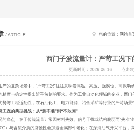
章
您的位置：
网站首
/ ARTICLE
西门子波流量计：严苛工况下
更新时间：2026-06-16 点击次
的复杂场景中，“严苛工况”往往意味着高温、高压、强腐蚀、高振动或
的精度与稳定性提出近乎苛刻的要求。作为工业自动化领域的企业，西门
优势与工程适配性，在石油化工、电力能源、冶金采矿等行业的严苛场景
苛工况的典型挑战：从“测不准”到“不敢测”
痛点，在于传统流量计常因材料失效、信号干扰或结构脆弱而“失准”甚
00℃）与含硫介质的腐蚀性会加速金属部件老化；在深海油气开采平台，