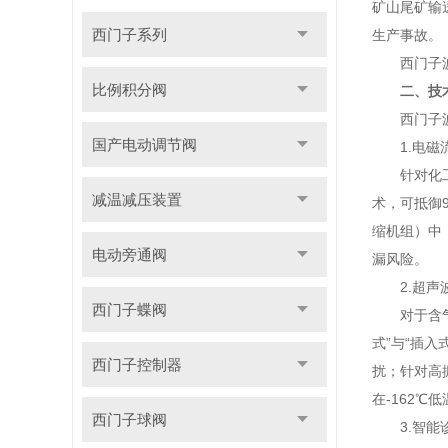
矿山尾矿输
西门子系列
生产事故。
西门子
比例积分阀
二、技
西门子波流
国产电动调节阀
1.电磁流
针对化工、
减温减压装置
术，可抵御
缩机组）中，
电动旁通阀
漏风险。
2.超声波
西门子蝶阀
对于含气、
式”与“插
西门子控制器
扰；针对高
在-162
西门子球阀
3.智能诊