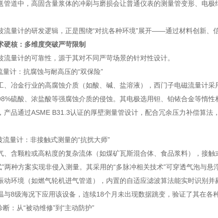
送管道中，高固含量浆体的冲刷与磨损会让普通仪表的测量管变形、电极
波流量计
的研发逻辑，正是围绕“对抗各种环境”展开——通过材料创新、信
术硬核：多维度突破严苛限制
量计的可靠性，源于其对不同严苛场景的针对性设计。
量计：抗腐蚀与耐高压的“双保险”
冶金行业的高腐蚀介质（如酸、碱、盐溶液），西门子电磁流量计采用全
98%硫酸、浓盐酸等强腐蚀介质的侵蚀。其电极选用钽、铂铱合金等惰性
产品通过ASME B31.3认证的厚壁测量管设计，配合冗余压力补偿算法，
流量计：非接触式测量的“抗扰大师”
含颗粒或高粘度的复杂流体（如煤矿瓦斯混合体、食品浆料），接触式
入式”两种方案实现非侵入测量。其采用的“多脉冲相关技术”可穿透气泡与
振动环境（如燃气轮机进气管道），内置的自适应滤波算法能实时识别并
℃低温与8级海况下应用该设备，连续18个月未出现数据跳变，验证了其在各
断：从“被动维修”到“主动防护”