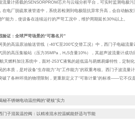
量计搭载的SENSORPROM芯片与云端分析平台，可实时监测电极污
，在电厂脱硫浆液管道中，系统若检测到电极阻抗异常升高，会自动触发
维护”能力，使设备在连续运行的严苛工况中，维护周期延长30%以上。
战验证：全球严苛场景的“可靠名片”
的高温原油输送管线（-40℃至200℃交替工况）中，西门子电磁流量计
气田的高压集输站（压力35MPa，H₂S含量10%），其超声波流量计成
在航天燃料加注系统中，面对-253℃液氢的超低温与易燃易爆特性，定制
本质，是对设备“生存能力”与“工作能力”的双重考核。西门子波流量
突破了各种环境的物理限制，更重新定义了“可靠计量”的标准——它不仅
揭秘不锈钢电动温控阀的“硬核”实力
西门子混装温控阀：以精准混水控温赋能舒适与节能