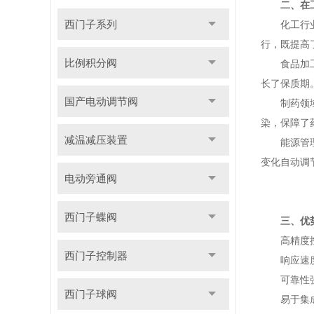
二、在
西门子系列
化工行业：
行，既提高
比例积分阀
食品加工：
长了保质期
国产电动调节阀
制药领域：
染，保障了
减温减压装置
能源管理：
变化自动调
电动旁通阀
西门子蝶阀
三、优
高精度控制
西门子控制器
响应速度快
可靠性强：
西门子球阀
易于集成与