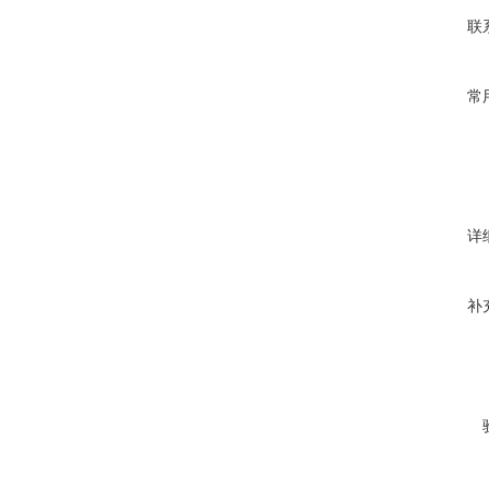
联
常
详
补