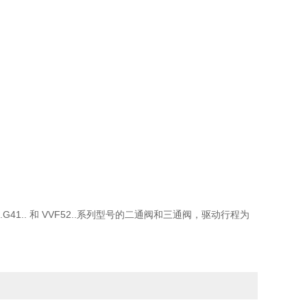
.., V..G41.. 和 VVF52..系列型号的二通阀和三通阀，驱动行程为