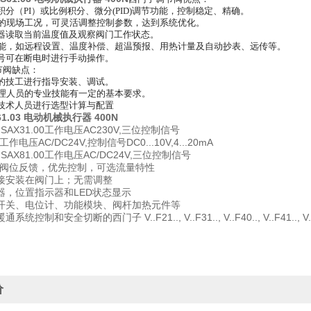
积分（PI）或比例积分、微分(PID)调节功能，控制稳定、精确。
同的现场工况，可灵活调整控制参数，达到系统优化。
制器读取当前温度值及观察阀门工作状态。
功能，如远程设置、温度补偿、超温预报、用热计量及自动抄表、远传等。
号可在断电时进行手动操作。
调节阀缺点：
的技工进行指导安装、调试。
管理人员的专业技能有一定的基本要求。
技术人员进行选型计算与配置
1.03 电动机械执行器 400N
3，SAX31.00工作电压AC230V,三位控制信号
. 工作电压AC/DC24V,控制信号DC0...10V,4...20mA
3，SAX81.00工作电压AC/DC24V,三位控制信号
03.. 阀位反馈，优先控制，可选流量特性
接安装在阀门上；无需调整
器，位置指示器和LED状态显示
开关、电位计、功能模块、阀杆加热元件等
统控制和安全切断的西门子 V..F21.., V..F31.., V..F40.., V..F41
价