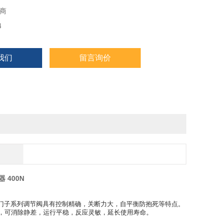
商
4
我们
留言询价
 400N
门子系列调节阀具有控制精确，关断力大，自平衡防抱死等特点。
，可消除静差，运行平稳，反应灵敏，延长使用寿命。