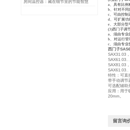
房间温控器：藏在细节里的节能智慧
a、具有比例
b、针对不
c、可由控
d、可扩展
e、大部分型
(3)西门子
a、须由专业
b、对运行
c、须由专业
西门子SAS6
SAX31.0
SAX61.03.
SAX81.0
SAX61.
特性：可直
带手动调节
可选配辅助
应用：用于暖通系
20mm。
留言询