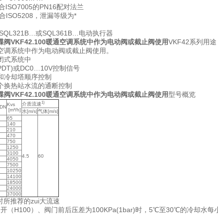
ISO7005的PN16配对法兰
合ISO5208，泄漏等级为*
SQL321B…或SQL361B…电动执行器
阀VKF42.100暖通空调系统中作为电动阀或截止阀使用
VKF42系列用途
空调系统中作为电动阀或截止阀使用。
闭式系统中
PDT)或DC0…10V控制信号
和冷却塔顺序控制
个换热站水流的通断控制
阀VKF42.100暖通空调系统中作为电动阀或截止阀使用
型号概览
1)
介质流速
Kvs
DN
[m³/h]
水[m/s]
气体[m/s]
65
140
210
470
750
1250
3100
4.5
60
4050
7500
10250
14100
18500
24000
37000
时所推荐的zui大流速
全开（H100）、阀门前后压差为100KPa(1bar)时，5℃至30℃的冷却