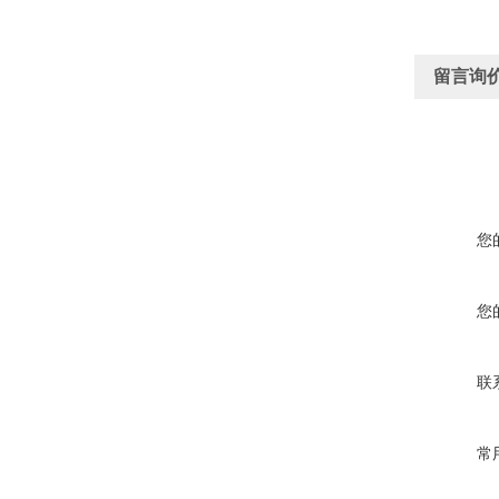
留言询
您
您
联
常