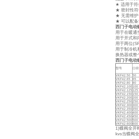
★ 适用于符合
★ 密封性符
★ 无需维护
★ 可以配备
西门子电动蝶
用于在暖通
用于开式和
用于两位(S
用于制冷机
换热器或整
西门子电动蝶
型号
口径
VKF42.50
50
VKF42.65
65
VKF42.80
80
VKF42.100
100
VKF42.125
125
VKF42.150
150
VKF42.200
200
VKF42.250
250
VKF42.300
300
VKF42.350
350
VKF42.400
400
VKF42.450
450
VKF42.500
500
VKF42.600
600
1)蝶阀全开
kvs当蝶阀