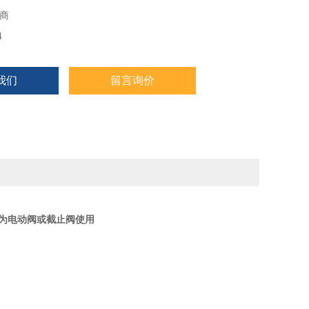
商
4
我们
留言询价
中作为电动阀或截止阀使用