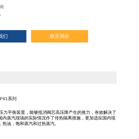
商
7
我们
留言询价
F61系列
有压力平衡装置，能够抵消阀芯高压降产生的推力，有效解决了
国内蒸汽现场的实际情况作了传热隔离措施，更加适应国内现
，热油，饱和蒸汽和过热蒸汽。