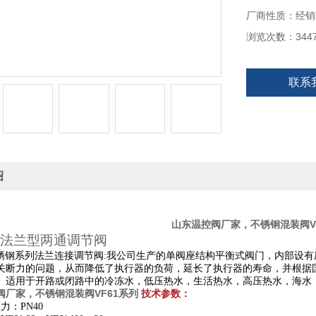
厂商性质：经销
浏览次数：344
联系
绍
山东温控阀厂家，不锈钢混装阀V
法兰型两通调节阀
锈钢系列法兰连接调节阀:我公司生产的单阀座结构平衡式阀门，内部设
关断力的问题，从而降低了执行器的负荷，延长了执行器的寿命，并根据
。适用于开路或闭路中的冷冻水，低压热水，生活热水，高压热水，海水
阀厂家，不锈钢混装阀VF61系列
技术参数：
力：PN40