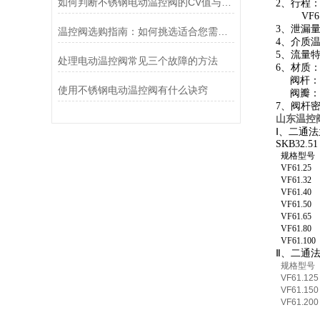
如何判断不锈钢电动温控阀的CV值与流量是否匹配
2、行程
VF6
3、泄漏量：
温控阀选购指南：如何挑选适合您需求的温控设备
4、介质温
5、流量
处理电动温控阀常见三个故障的方法
6、材质：
阀杆：
使用不锈钢电动温控阀有什么诀窍
阀瓣：不
7、阀杆
山东温控
Ⅰ、二通法兰
SKB32.51
规格型号
VF61.25
VF61.
32
VF61.
40
VF61.
50
VF61.
65
VF61.
80
VF61.
100
Ⅱ、二通法
规格型号
VF61.125
VF61.150
VF61.200