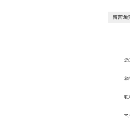
留言询
您
您
联
常